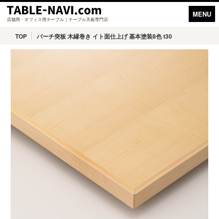
MENU
店舗用・オフィス用テーブル｜テーブル天板専門店
TOP
バーチ突板 木縁巻き イト面仕上げ 基本塗装8色 t30