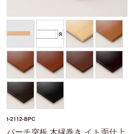
t-2112-BPC
バーチ突板
木縁巻き
イト面仕上