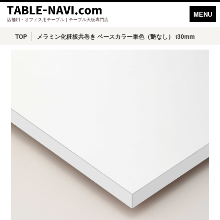
MENU
店舗用・オフィス用テーブル｜テーブル天板専門店
TOP
メラミン化粧板共巻き ベースカラー単色（艶なし） t30mm