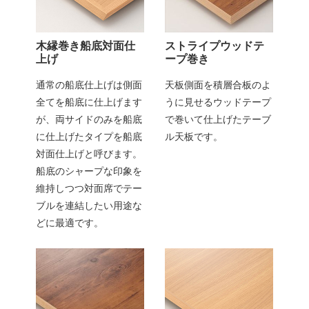
木縁巻き船底対面仕
ストライプウッドテ
上げ
ープ巻き
通常の船底仕上げは側面
天板側面を積層合板のよ
全てを船底に仕上げます
うに見せるウッドテープ
が、両サイドのみを船底
で巻いて仕上げたテーブ
に仕上げたタイプを船底
ル天板です。
対面仕上げと呼びます。
船底のシャープな印象を
維持しつつ対面席でテー
ブルを連結したい用途な
どに最適です。