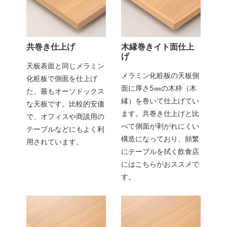
共巻き仕上げ
木縁巻きイト面仕上
げ
天板表面と同じメラミン
メラミン化粧板の天板側
化粧板で側面を仕上げ
面に厚さ5㎜の木枠（木
た、最もオーソドックス
縁）を巻いて仕上げてい
な天板です。比較的安価
ます。共巻き仕上げと比
で、オフィスや商談用の
べて側面が剥がれにくい
テーブルなどにもよく利
構造になっており、頻繁
用されています。
にテーブルを拭く飲食店
にはこちらがおススメで
す。