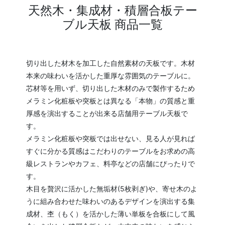
天然木・集成材・積層合板テー
ブル天板 商品一覧
切り出した材木を加工した自然素材の天板です。木材
本来の味わいを活かした重厚な雰囲気のテーブルに。
芯材等を用いず、切り出した木材のみで製作するため
メラミン化粧板や突板とは異なる「本物」の質感と重
厚感を演出することが出来る店舗用テーブル天板で
す。
メラミン化粧板や突板では出せない、見る人が見れば
すぐに分かる質感はこだわりのテーブルをお求めの高
級レストランやカフェ、料亭などの店舗にぴったりで
す。
木目を贅沢に活かした無垢材(5枚剥ぎ)や、寄せ木のよ
うに組み合わせた味わいのあるデザインを演出する集
成材、杢（もく）を活かした薄い単板を合板にして風