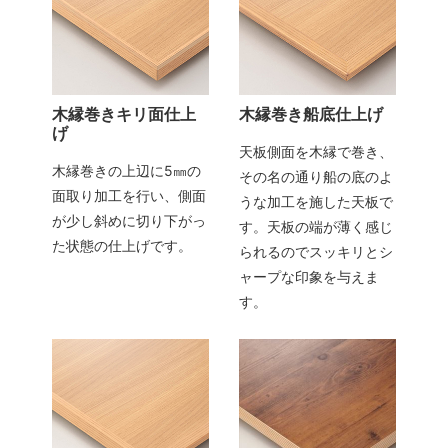
木縁巻きキリ面仕上
木縁巻き船底仕上げ
げ
天板側面を木縁で巻き、
木縁巻きの上辺に5㎜の
その名の通り船の底のよ
面取り加工を行い、側面
うな加工を施した天板で
が少し斜めに切り下がっ
す。天板の端が薄く感じ
た状態の仕上げです。
られるのでスッキリとシ
ャープな印象を与えま
す。