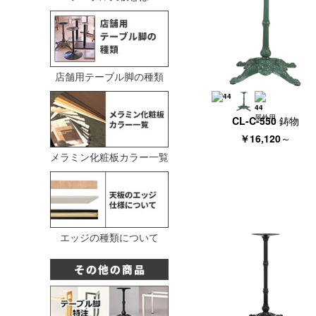
店舗用テーブル脚の種類
CL-C-550 鋳物
￥16,120
～
メラミン化粧板カラー一覧
エッジの種類について