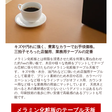
キズや汚れに強く、豊富なカラーでお手頃価格。
三拍子そろった店舗用、業務用テーブルの定番
メラミン化粧板とは樹脂を浸透させた紙を何層も重ね合わせ
た約1㎜の薄い板で、木目や様々な色柄をプリントしてテーブ
ル芯材に張り付けたものがメラミン化粧板テーブル天板で
す。
キズや熱・水分、油汚れなどに強いため店舗用テーブル
として最適で、プリント素材のため木目や石目、カラーバリ
エーションなど様々なラインナップがオフィス用、カウンタ
ー用など様々な業務用の用途にマッチしています。
天然木と
比べると木の素材感が足りないというデメリットはあるもの
の、印刷技術の進歩に伴い安価で高級感のあるプリントも可
能です。
メラミン化粧板のテーブル天板