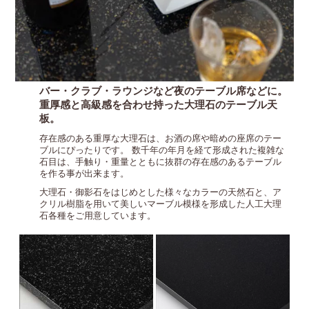
バー・クラブ・ラウンジなど夜のテーブル席などに。
重厚感と高級感を合わせ持った大理石のテーブル天
板。
存在感のある重厚な大理石は、お酒の席や暗めの座席のテー
ブルにぴったりです。
数千年の年月を経て形成された複雑な
石目は、手触り・重量とともに抜群の存在感のあるテーブル
を作る事が出来ます。
大理石・御影石をはじめとした様々なカラーの天然石と、ア
クリル樹脂を用いて美しいマーブル模様を形成した人工大理
石各種をご用意しています。