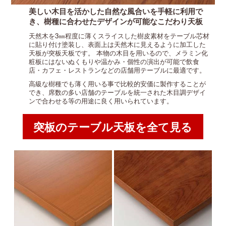
美しい木目を活かした自然な風合いを手軽に利用で
き、樹種に合わせたデザインが可能なこだわり天板
天然木を3㎜程度に薄くスライスした樹皮素材をテーブル芯材
に貼り付け塗装し、表面上は天然木に見えるように加工した
天板が突板天板です。
本物の木目を用いるので、メラミン化
粧板にはないぬくもりや温かみ・個性の演出が可能で飲食
店・カフェ・レストランなどの店舗用テーブルに最適です。
高級な樹種でも薄く用いる事で比較的安価に製作することが
でき、席数の多い店舗のテーブルを統一された木目調デザイ
ンで合わせる等の用途に良く用いられています。
突板のテーブル天板を全て見る