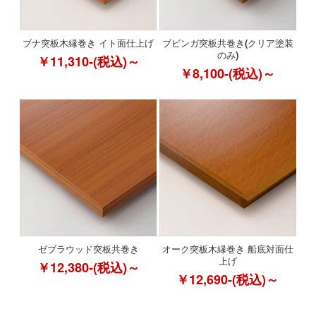
ブナ突板木縁巻き イト面仕上げ
ブビンガ突板共巻き(クリア塗装
のみ)
￥11,310-(税込)～
￥8,100-(税込)～
ゼブラウッド突板共巻き
オーク突板木縁巻き 船底対面仕
上げ
￥12,380-(税込)～
￥12,690-(税込)～