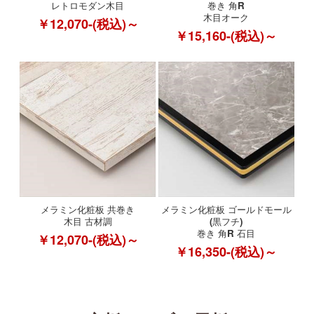
レトロモダン木目
巻き 角R
木目オーク
￥12,070-(税込)～
￥15,160-(税込)～
メラミン化粧板 共巻き
メラミン化粧板 ゴールドモール
木目 古材調
(黒フチ)
巻き 角R 石目
￥12,070-(税込)～
￥16,350-(税込)～