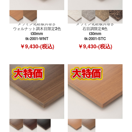
メラミン化粧板共巻き
メラミン化粧板共巻き
ウォルナット調木目限定2色
石目調限定4色
t30mm
t30mm
tk-2001-WNT
tk-2001-STC
￥9,430-(税込)
￥9,430-(税込)