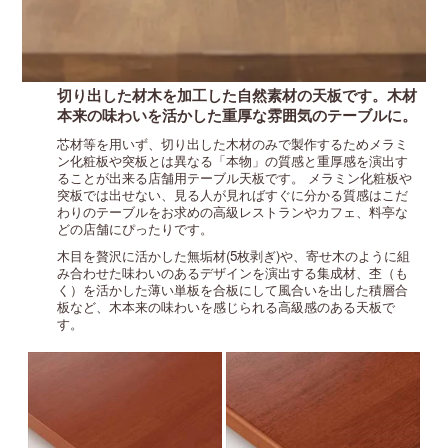
切り出した材木を加工した自然素材の天板です。木材
本来の味わいを活かした重厚な雰囲気のテーブルに。
芯材等を用いず、切り出した木材のみで製作するためメラミ
ン化粧板や突板とは異なる「本物」の質感と重厚感を演出す
ることが出来る店舗用テーブル天板です。
メラミン化粧板や
突板では出せない、見る人が見ればすぐに分かる質感はこだ
わりのテーブルをお求めの高級レストランやカフェ、料亭な
どの店舗にぴったりです。
木目を贅沢に活かした無垢材(5枚剥ぎ)や、寄せ木のように組
み合わせた味わいのあるデザインを演出する集成材、杢（も
く）を活かした薄い単板を合板にして風合いを出した積層合
板など、木本来の味わいを感じられる高級感のある天板で
す。