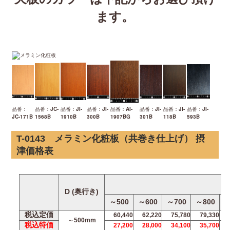
ます。
品番：
品番：JC-
品番：JI-
品番：JI-
品番：AI-
品番：JI-
品番：JI-
品番：JI-
JC-171B
1568B
1910B
300B
1907BG
301B
118B
593B
T-0143 メラミン化粧板（共巻き仕上げ） 摂
津価格表
D (奥行き)
～500
～600
～700
～800
～
税込定価
60,440
62,220
75,780
79,330
～500mm
税込特価
27,200
28,000
34,100
35,700