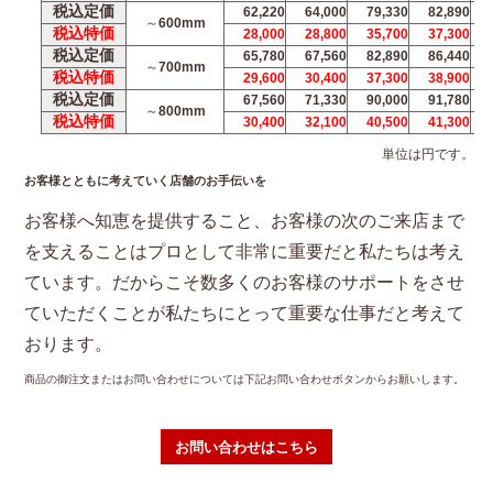
税込定価
62,220
64,000
79,330
82,890
～600mm
税込特価
28,000
28,800
35,700
37,300
税込定価
65,780
67,560
82,890
86,440
～700mm
税込特価
29,600
30,400
37,300
38,900
税込定価
67,560
71,330
90,000
91,780
～800mm
税込特価
30,400
32,100
40,500
41,300
単位は円です。
お客様とともに考えていく店舗のお手伝いを
お客様へ知恵を提供すること、お客様の次のご来店まで
を支えることはプロとして非常に重要だと私たちは考え
ています。だからこそ数多くのお客様のサポートをさせ
ていただくことが私たちにとって重要な仕事だと考えて
おります。
商品の御注文またはお問い合わせについては下記お問い合わせボタンからお願いします。
お問い合わせはこちら