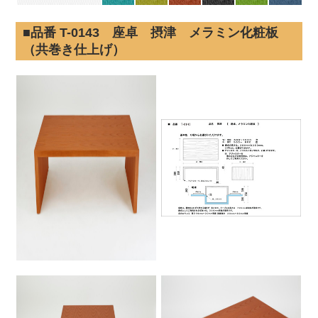
■品番 T-0143 座卓 摂津 メラミン化粧板
（共巻き仕上げ）